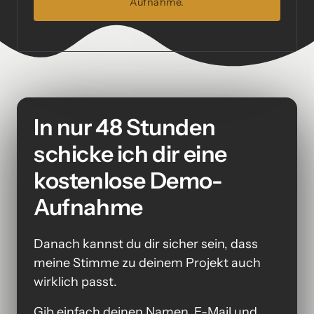
Aufnahme.
In nur 48 Stunden 
schicke ich dir eine 
kostenlose Demo-
Aufnahme
Danach kannst du dir sicher sein, dass 
meine Stimme zu deinem Projekt auch 
wirklich passt.
Gib einfach deinen Namen, E-Mail und 