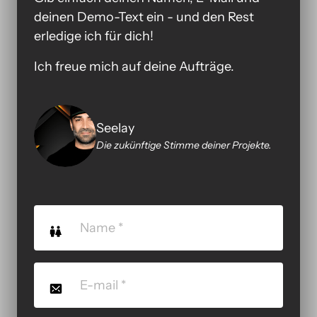
deinen Demo-Text ein - und den Rest 
erledige ich für dich!
Ich freue mich auf deine Aufträge.
Seelay 
Die zukünftige Stimme deiner Projekte.